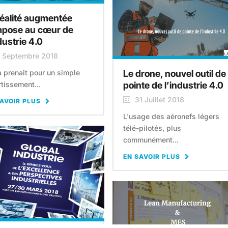
réalité augmentée
mpose au cœur de
dustrie 4.0
 Septembre 2018
a prenait pour un simple
Le drone, nouvel outil de
rtissement...
pointe de l’industrie 4.0
31 Juillet 2018
AVOIR PLUS
L'usage des aéronefs légers
télé-pilotés, plus
communément...
EN SAVOIR PLUS