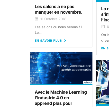
Les salons à ne pas
La 
manquer en novembre.
s’i
11 Octobre 2018
l’In
6
Les salons où nous serons ! 1-
Le...
On l
dive
EN SAVOIR PLUS
EN S
Avec le Machine Learning
l’Industrie 4.0 en
apprend plus pour
analyser et prédire