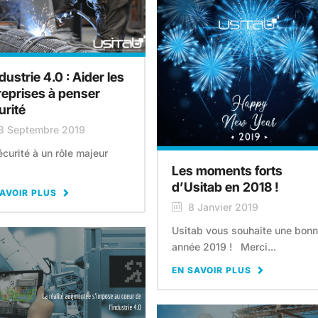
dustrie 4.0 : Aider les
reprises à penser
urité
3 Septembre 2019
écurité à un rôle majeur
Les moments forts
d’Usitab en 2018 !
AVOIR PLUS
8 Janvier 2019
Usitab vous souhaite une bon
année 2019 ! Merci...
EN SAVOIR PLUS