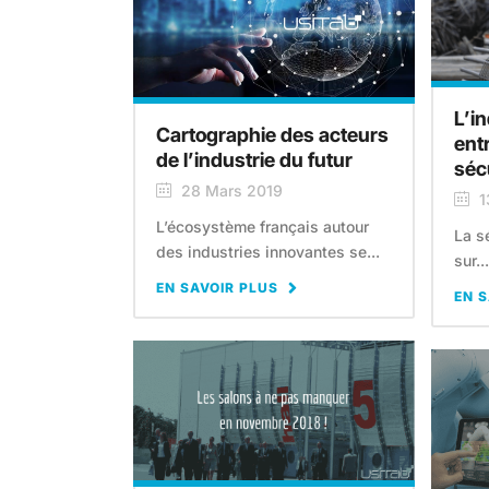
L’in
Cartographie des acteurs
ent
de l’industrie du futur
séc
28 Mars 2019
1
L’écosystème français autour
La s
des industries innovantes se...
sur...
EN SAVOIR PLUS
EN S