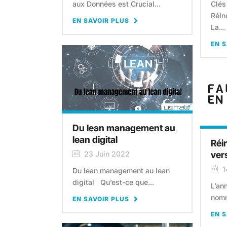
aux Données est Crucial...
Clés
Réin
EN SAVOIR PLUS
La...
EN S
Du lean management au
lean digital
Réin
ver
23 Juin 2022
1
Du lean management au lean
digital Qu’est-ce que...
L’an
nomm
EN SAVOIR PLUS
EN S