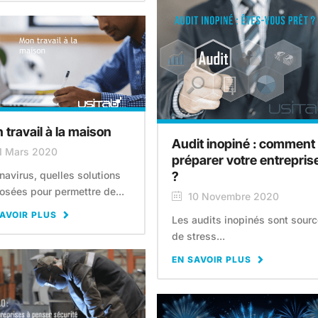
 travail à la maison
Audit inopiné : comment
1 Mars 2020
préparer votre entrepris
?
navirus, quelles solutions
osées pour permettre de...
10 Novembre 2020
AVOIR PLUS
Les audits inopinés sont sour
de stress...
EN SAVOIR PLUS