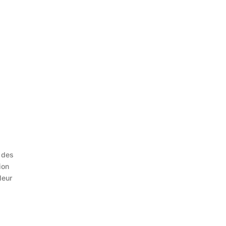
 des
ion
leur