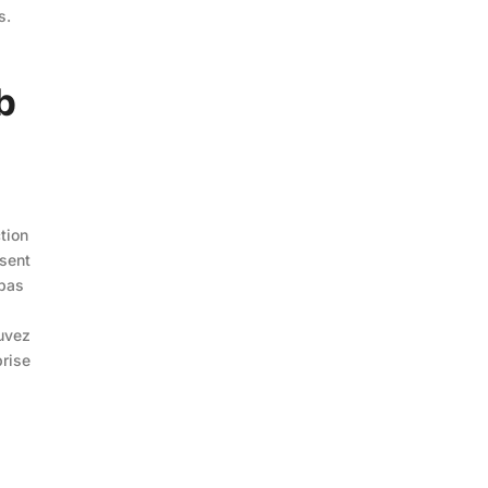
s.
b
tion
nsent
pas
ouvez
prise