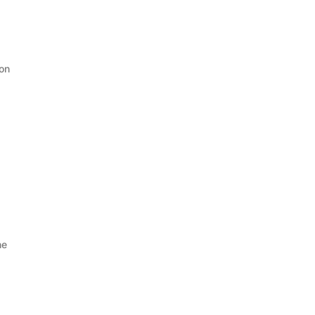
on
ne