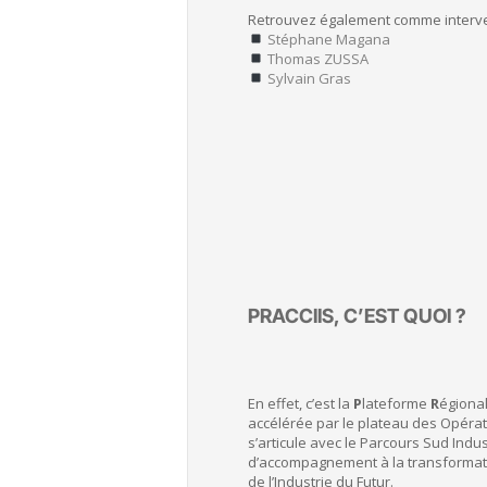
Retrouvez également comme interve
Stéphane Magana
Thomas ZUSSA
Sylvain Gras
PRACCIIS, C’EST QUOI ?
En effet, c’est la
P
lateforme
R
égional
accélérée par le plateau des Opérati
s’articule avec le Parcours Sud Indust
d’accompagnement à la transformation
de l’Industrie du Futur.