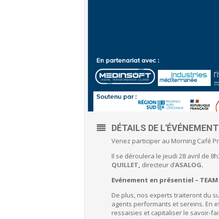
DÉTAILS DE L'ÉVÉNEMENT
Venez participer au Morning Café Pr
Il se déroulera le jeudi 28 avril de 8
QUILLET
,
directeur d’
ASALOG
.
Evénement en présentiel – TEAM H
De plus, nos experts traiteront du 
agents performants et sereins. En ef
ressaisies et capitaliser le savoir-fai