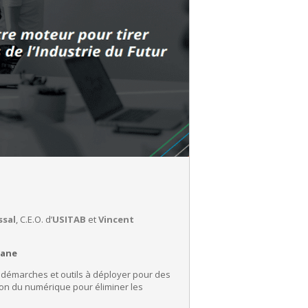
ssal
, C.E.O. d’
USITAB
et
Vincent
nane
s démarches et outils à déployer pour des
tion du numérique pour éliminer les