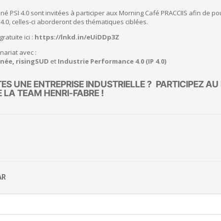
iné PSI 4.0 sont invitées à participer aux Morning Café PRACCIIS afin de p
 4.0, celles-ci aborderont des thématiques ciblées.
ratuite ici :
https://lnkd.in/eUiDDp3Z
nariat avec :
anée
,
risingSUD
et
Industrie Performance 4.0 (IP 4.0)
S UNE ENTREPRISE INDUSTRIELLE ? PARTICIPEZ AU
LA TEAM HENRI-FABRE !
AR