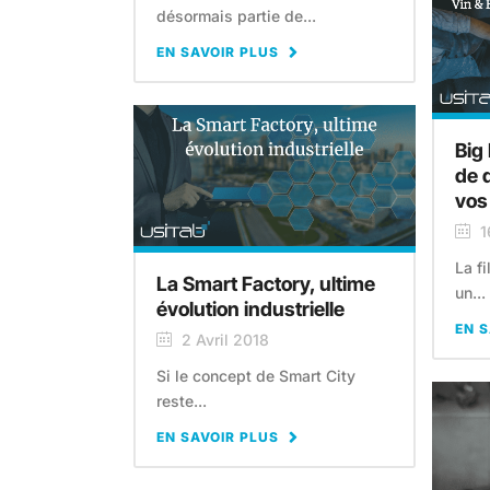
désormais partie de...
EN SAVOIR PLUS
Big 
de 
vos
1
La fi
La Smart Factory, ultime
un...
évolution industrielle
EN S
2 Avril 2018
Si le concept de Smart City
reste...
EN SAVOIR PLUS