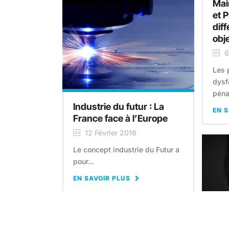
Mai
et P
dif
obje
6
Les 
dysf
pénal
Industrie du futur : La
EN S
France face à l’Europe
12 Février 2018
Le concept industrie du Futur a
pour...
EN SAVOIR PLUS