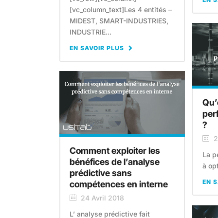
[vc_column_text]Les 4 entités –
MIDEST, SMART-INDUSTRIES,
INDUSTRIE...
EN SAVOIR PLUS
Qu’
per
?
2
Comment exploiter les
La p
bénéfices de l’analyse
à opt
prédictive sans
EN S
compétences en interne
24 Avril 2018
L’ analyse prédictive fait