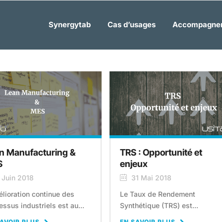
Synergytab
Cas d’usages
Accompagne
n Manufacturing &
TRS : Opportunité et
S
enjeux
 Juin 2018
31 Mai 2018
élioration continue des
Le Taux de Rendement
essus industriels est au...
Synthétique (TRS) est...
AVOIR PLUS
EN SAVOIR PLUS