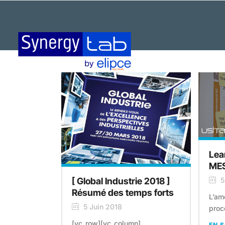
Lea
ME
5
[ Global Industrie 2018 ]
Résumé des temps forts
L’am
5 Juin 2018
proc
[vc_row][vc_column]
EN S