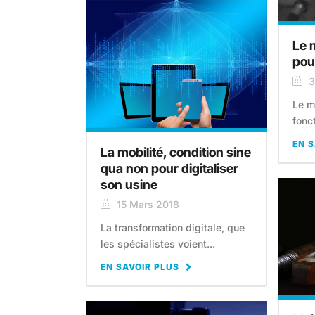
Le 
pou
3
Le m
fonct
EN S
La mobilité, condition sine
qua non pour digitaliser
son usine
15 Mars 2018
La transformation digitale, que
les spécialistes voient...
EN SAVOIR PLUS