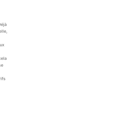
Déjà
lle,
aux
cela
se
ifs