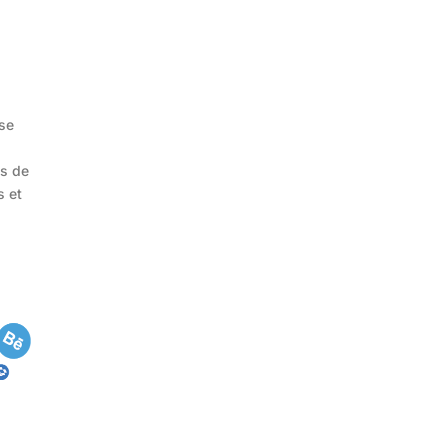
yse
ts de
s et