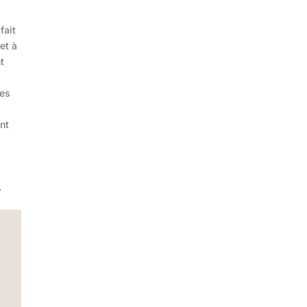
fait
et à
t
ées
nt
.