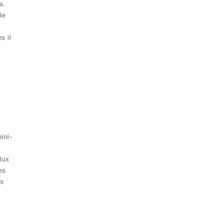
a.
le
s il
ini-
lux
es
es