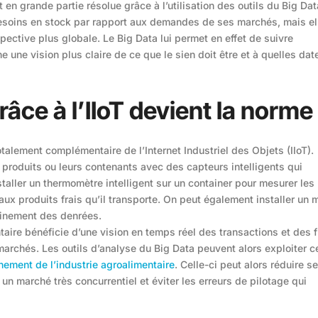
 en grande partie résolue grâce à l’utilisation des outils du Big Dat
esoins en stock par rapport aux demandes de ses marchés, mais el
ective plus globale. Le Big Data lui permet en effet de suivre
 une vision plus claire de ce que le sien doit être et à quelles date
râce à l’IIoT devient la norme
otalement complémentaire de l’Internet Industriel des Objets (IIoT).
produits ou leurs contenants avec des capteurs intelligents qui
aller un thermomètre intelligent sur un container pour mesurer les
x produits frais qu’il transporte. On peut également installer un m
eminement des denrées.
entaire bénéficie d’une vision en temps réel des transactions et des f
archés. Les outils d’analyse du Big Data peuvent alors exploiter c
nement de l’industrie agroalimentaire
. Celle-ci peut alors réduire s
un marché très concurrentiel et éviter les erreurs de pilotage qui