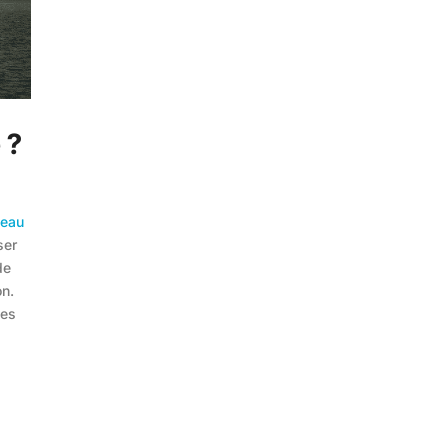
 ?
eau
ser
de
on.
les