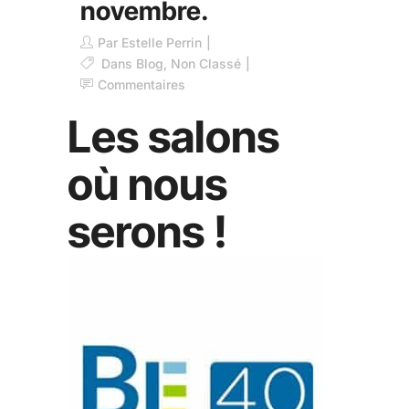
novembre.
Par
Estelle Perrin
Dans
Blog
,
Non Classé
Commentaires
Les salons
où nous
serons !